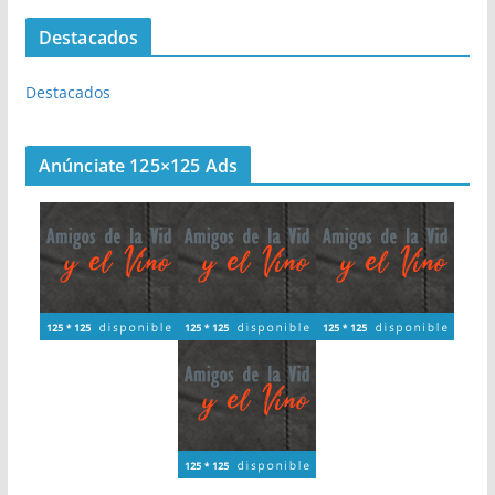
Destacados
Destacados
Anúnciate 125×125 Ads