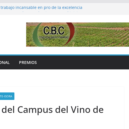
 trabajo incansable en pro de la excelencia
peraturas, la nota dominante en el inicio
e vendimia 2022 en Benissalem
a a José Saramago en el centenario de su
edición del Campus del Vino de Canarias
aniza la Cava Academy, un curso de alto
ón.
ONAL
PREMIOS
TE-ISORA
ón del Campus del Vino de