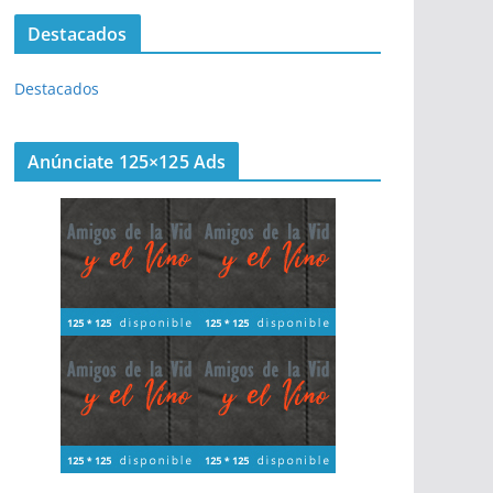
Destacados
Destacados
Anúnciate 125×125 Ads