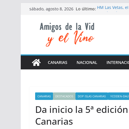
Saltar
Lo último:
HM Las Vetas, el
sábado, agosto 8, 2026
al
Las elevadas tem
de la campaña d
contenido
El Grifo recuerd
nacimiento
Da inicio la 5ª 
La D.O Cava org
nivel de formaci
CANARIAS
NACIONAL
INTERNACI
CANARIAS
DESTACADOS
DOP ISLAS CANARIAS
YCODEN-DAU
Da inicio la 5ª edici
Canarias