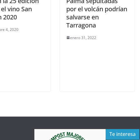
 la 25 edición
Palma sepultadas
 el vino San
por el volcán podrían
n 2020
salvarse en
Tarragona
re 4, 2020
enero 31, 2022
Te interesa