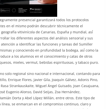
tegramente presencial garantizará todos los protocolos
antes en el mismo podrán descubrir técnicamente el
a geografía vitivinícola de Canarias, España y mundial, así́
ollar los diferentes aspectos del análisis sensorial y sus
 atención a identificar las funciones y tareas del Sumiller
 mismas y conociendo en profundidad la bodega, así́ como la
roduce a los alumnos en el conocimiento y catas de otros
quesos, mieles, vermut, bebidas espirituosas, y tabaco puro.
 no solo regional sino nacional e internacional, contando para
tillo, Enrique Flores, Javier Gila, Joaquín Gálvez, Adonis Pino,
, Rasa Strankauskaite, Miguel Ángel Guisado, Joan Casajuana,
José Eugenio Alonso, David Seijas, Zoa Hernández,
amián Dorta y Abel López Millán, entre otros. Este tipo de
 línea, se enmarcan en el compromiso continuo, claro y