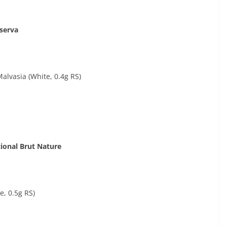
eserva
alvasia (White, 0.4g RS)
ional Brut Nature
, 0.5g RS)