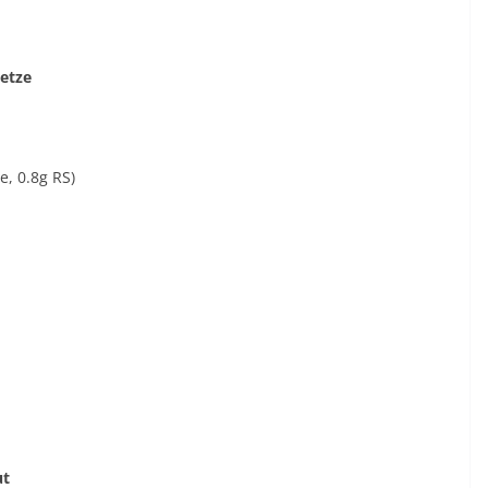
Setze
, 0.8g RS)
ut