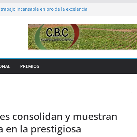
 trabajo incansable en pro de la excelencia
peraturas, la nota dominante en el inicio
e vendimia 2022 en Benissalem
a a José Saramago en el centenario de su
edición del Campus del Vino de Canarias
aniza la Cava Academy, un curso de alto
ón.
ONAL
PREMIOS
es consolidan y muestran
 en la prestigiosa