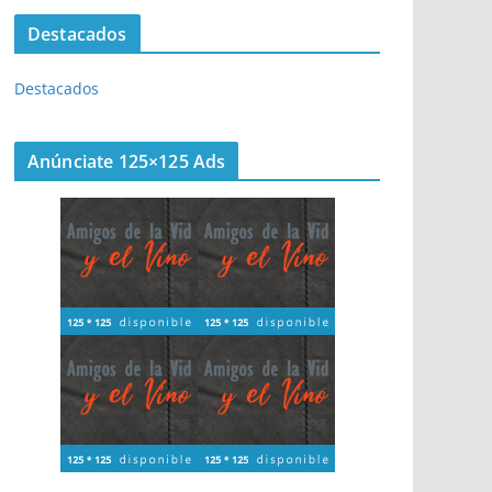
Destacados
Destacados
Anúnciate 125×125 Ads