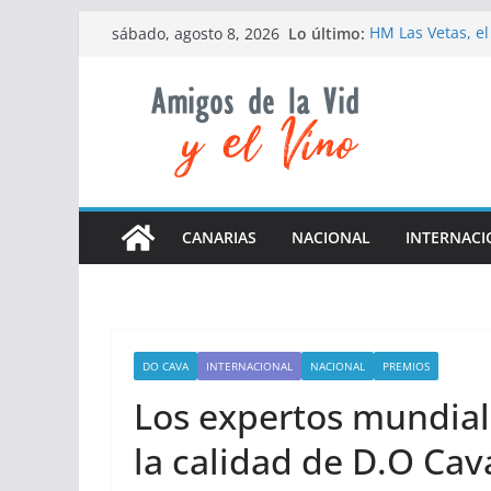
Saltar
Lo último:
HM Las Vetas, el
sábado, agosto 8, 2026
al
Las elevadas tem
de la campaña d
contenido
El Grifo recuerd
nacimiento
Da inicio la 5ª 
La D.O Cava org
nivel de formaci
CANARIAS
NACIONAL
INTERNACI
DO CAVA
INTERNACIONAL
NACIONAL
PREMIOS
Los expertos mundial
la calidad de D.O Cava