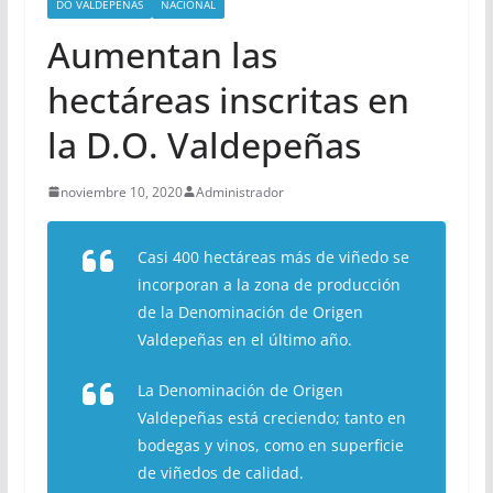
DO VALDEPEÑAS
NACIONAL
Aumentan las
hectáreas inscritas en
la D.O. Valdepeñas
noviembre 10, 2020
Administrador
Casi 400 hectáreas más de viñedo se
incorporan a la zona de producción
de la Denominación de Origen
Valdepeñas en el último año.
La Denominación de Origen
Valdepeñas está creciendo; tanto en
bodegas y vinos, como en superficie
de viñedos de calidad.