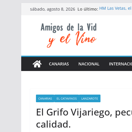
Saltar
Lo último:
HM Las Vetas, el
sábado, agosto 8, 2026
al
Las elevadas tem
de la campaña d
contenido
El Grifo recuerd
nacimiento
Da inicio la 5ª 
La D.O Cava org
nivel de formaci
CANARIAS
NACIONAL
INTERNACI
CANARIAS
EL CATAVINOS
LANZAROTE
El Grifo Vijariego, pec
calidad.