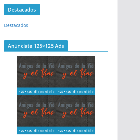
Destacados
Destacados
Anúnciate 125×125 Ads