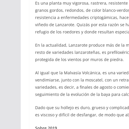
Es una planta muy vigorosa, rastrera, resisten
granos gordos, redondos, de color blanco-verdos
resistencia a enfermedades criptogámicas, hace 
viñedo de Lanzarote. Quizás por esta razón se h
refugio de los roedores y donde resultan espec
En la actualidad, Lanzarote produce más de la mi
resto de variedades lanzaroteñas, es prefiloxéri
protegida de los vientos por muros de piedra.
Al igual que la Malvasía Volcánica, es una varied
vendimiarse, junto con la moscatel, con un retr
variedades, es decir, a finales de agosto o com
seguimiento de la evolución de la baya para ca
Dado que su hollejo es duro, grueso y complicado
es viscoso y difícil de desfangar, de modo que a
Sobre 2019