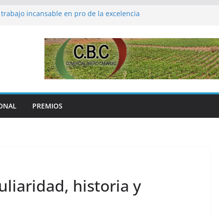
 trabajo incansable en pro de la excelencia
peraturas, la nota dominante en el inicio
e vendimia 2022 en Benissalem
a a José Saramago en el centenario de su
edición del Campus del Vino de Canarias
aniza la Cava Academy, un curso de alto
ón.
ONAL
PREMIOS
uliaridad, historia y