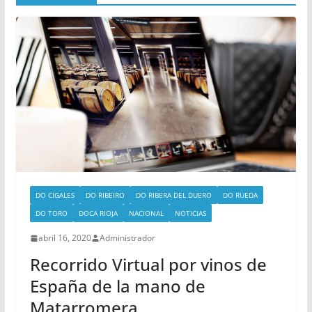
DO CIGALES
DO RIBEIRO
DO RIBERA DEL DUERO
DO RUEDA
DO TORO
DOCA RIOJA
NACIONAL
NOTICIAS
abril 16, 2020
Administrador
Recorrido Virtual por vinos de
España de la mano de
Matarromera