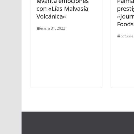
levanta emociones
Palma,
con «Lías Malvasía
presti
Volcánica»
«Journ
Foods
enero 31, 2022
octubre