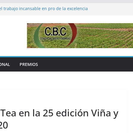
l trabajo incansable en pro de la excelencia
emperaturas, la nota dominante en el inicio
 de vendimia 2022 en Benissalem
rda a José Saramago en el centenario de su
 edición del Campus del Vino de Canarias
ganiza la Cava Academy, un curso de alto
ción.
ONAL
PREMIOS
Tea en la 25 edición Viña y
20