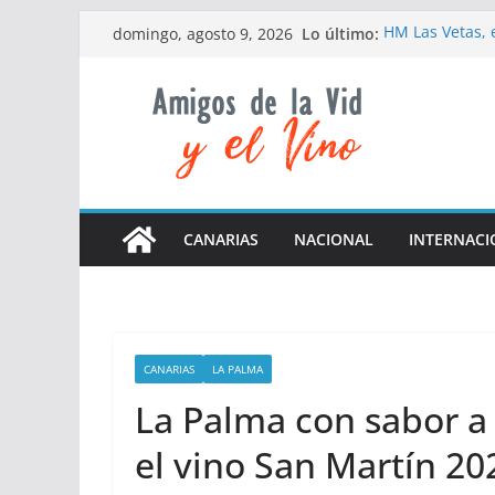
Saltar
Lo último:
HM Las Vetas, e
domingo, agosto 9, 2026
al
Las elevadas t
de la campaña
contenido
El Grifo recue
nacimiento
Da inicio la 5ª
La D.O Cava or
nivel de forma
CANARIAS
NACIONAL
INTERNACI
CANARIAS
LA PALMA
La Palma con sabor a 
el vino San Martín 20