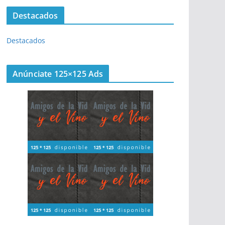
Destacados
Destacados
Anúnciate 125×125 Ads